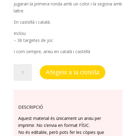
jugaran la primera ronda amb un color i la segona amb
laltre.
En castellà i català.
Inclou:
– 36 targetes de joc
I com sempre, arxiu en català i castellà
quantitat
Afegeix a la cistella
de
Treballem
el
vocabulari
amb
DESCRIPCIÓ
joc
de
​Aquest material és únicament un arxiu per
cartes
imprimir. No s’envia en format FÍSIC.
No és editable, però pots fer les còpies que