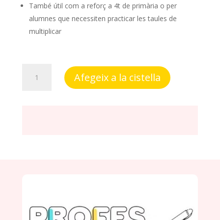
També útil com a reforç a 4t de primària o per
alumnes que necessiten practicar les taules de
multiplicar
quantitat
Afegeix a la cistella
de
Roda
de
les
multiplicacions