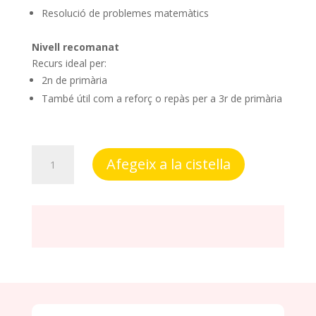
Resolució de problemes matemàtics
Nivell recomanat
Recurs ideal per:
2n de primària
També útil com a reforç o repàs per a 3r de primària
quantitat
Afegeix a la cistella
de
Quadern
de
matemàtiques
2n