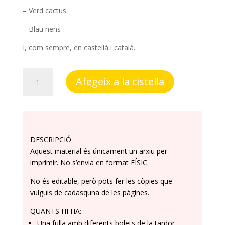
– Verd cactus
– Blau nens
I, com sempre, en castellà i català.
quantitat
Afegeix a la cistella
de
Organitzador
setmanal
DESCRIPCIÓ
Aquest material és únicament un arxiu per
imprimir. No s’envia en format FÍSIC.
No és editable, però pots fer les còpies que
vulguis de cadasquna de les pàgines.
QUANTS HI HA:
Una fulla amb diferents bolets de la tardor.