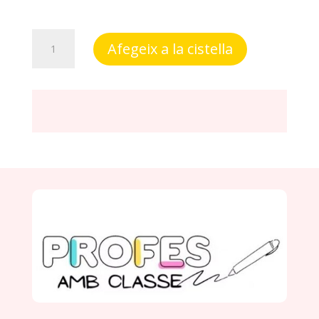
quantitat
Afegeix a la cistella
de
Ordena
les
frases