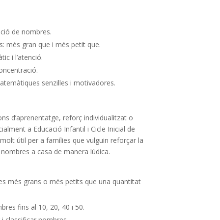
cació de nombres.
: més gran que i més petit que.
c i l’atenció.
concentració.
atemàtiques senzilles i motivadores.
s d’aprenentatge, reforç individualitzat o
ialment a Educació Infantil i Cicle Inicial de
olt útil per a famílies que vulguin reforçar la
 nombres a casa de manera lúdica.
res més grans o més petits que una quantitat
res fins al 10, 20, 40 i 50.
 i classificar nombres.