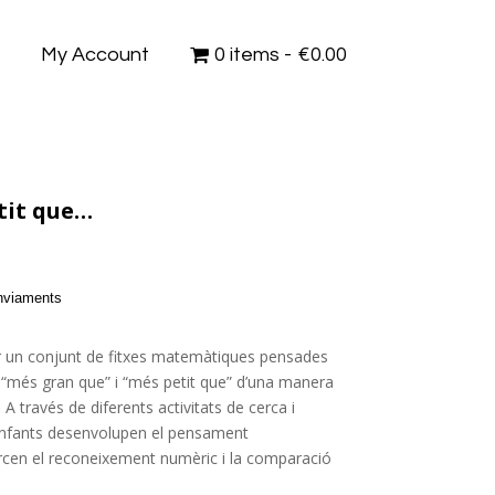
s
My Account
0 items
€0.00
tit que…
enviaments
r un conjunt de fitxes matemàtiques pensades
e “més gran que” i “més petit que” d’una manera
. A través de diferents activitats de cerca i
 infants desenvolupen el pensament
cen el reconeixement numèric i la comparació