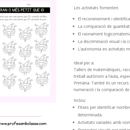
Les activitats fomenten:
El reconeixement i identifi
La comparació de quantitats
El raonament logicomatemàti
La discriminació visual i la 
L’autonomia en activitats m
Ideal per a:
Tallers de matemàtiques, racon
treball autònom a l’aula, espec
Primària. També és un recurs m
numeració i la comparació de
Inclou:
Fitxes per identificar nomb
determinada.
Activitats variades amb nomb
Propostes visuals per pintar