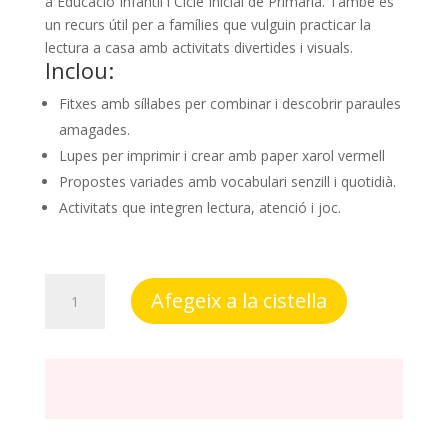
a Educació Infantil i Cicle Inicial de Primària. També és
un recurs útil per a famílies que vulguin practicar la
lectura a casa amb activitats divertides i visuals.
Inclou:
Fitxes amb síl·labes per combinar i descobrir paraules
amagades.
Lupes per imprimir i crear amb paper xarol vermell
Propostes variades amb vocabulari senzill i quotidià.
Activitats que integren lectura, atenció i joc.
quantitat
Afegeix a la cistella
de
Lectures
amb
secrets