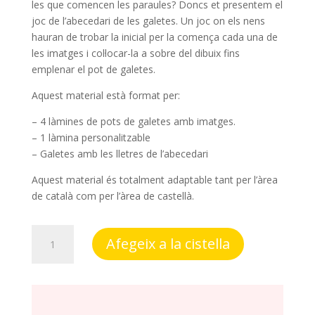
les que comencen les paraules? Doncs et presentem el
joc de l’abecedari de les galetes. Un joc on els nens
hauran de trobar la inicial per la comença cada una de
les imatges i col·locar-la a sobre del dibuix fins
emplenar el pot de galetes.
Aquest material està format per:
– 4 làmines de pots de galetes amb imatges.
– 1 làmina personalitzable
– Galetes amb les lletres de l’abecedari
Aquest material és totalment adaptable tant per l’àrea
de català com per l’àrea de castellà.
quantitat
Afegeix a la cistella
de
L'abecedari
de
les
galetes