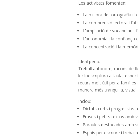
Les activitats fomenten:
La millora de l’ortografia i l’
La comprensió lectora i l’ate
L’ampliació de vocabulari i l
L’autonomia i la confiança en
La concentració i la memòria
Ideal per a:
Treball autònom, racons de llen
lectoescriptura a l’aula, espec
recurs molt útil per a famílies
manera més tranquil·la, visual
Inclou:
Dictats curts i progressius 
Frases i petits textos amb v
Paraules destacades amb supo
Espais per escriure i treballa