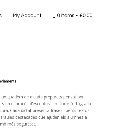
s
My Account
0 items
€0.00
enviaments
 un quadern de dictats preparats pensat per
s en el procés d’escriptura i millorar l’ortografia
ra. Cada dictat presenta frases i petits textos
paraules destacades que ajuden els alumnes a
 amb més seguretat.