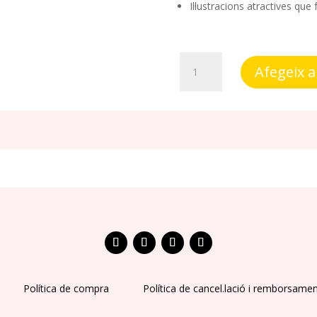
Il·lustracions atractives que
quantitat
Afegeix a 
de
Dictats
preparats.
Política de compra
Política de cancel.lació i remborsame