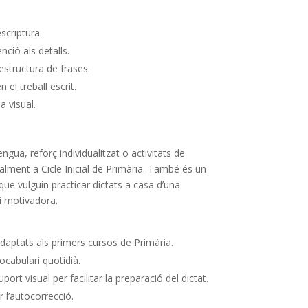
escriptura.
nció als detalls.
’estructura de frases.
 el treball escrit.
 visual.
gua, reforç individualitzat o activitats de
ialment a Cicle Inicial de Primària. També és un
 que vulguin practicar dictats a casa d’una
 i motivadora.
adaptats als primers cursos de Primària.
ocabulari quotidià.
rt visual per facilitar la preparació del dictat.
r l’autocorrecció.