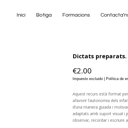
Inici
Botiga
Formacions
Contacta’n
Dictats preparats.
€
2.00
Impuesto excluido | Política de 
Aquest recurs està format per
afavorir l’autonomia dels infant
d’una manera guiada i motivado
adaptats amb suport visual i 
observar, recordar i escriure