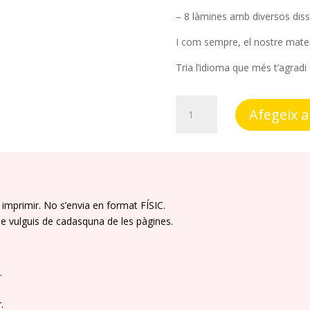
– 8 làmines amb diversos disse
I com sempre, el nostre materia
Tria l’idioma que més t’agradi 
quantitat
Afegeix a 
de
Ambients:
Retallem
amb
tissores
imprimir. No s’envia en format FÍSIC.
ue vulguis de cadasquna de les pàgines.
.
.