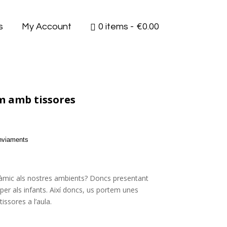
s
My Account
0 items
€0.00
m amb tissores
enviaments
mic als nostres ambients? Doncs presentant
s per als infants. Així doncs, us portem unes
issores a l’aula.