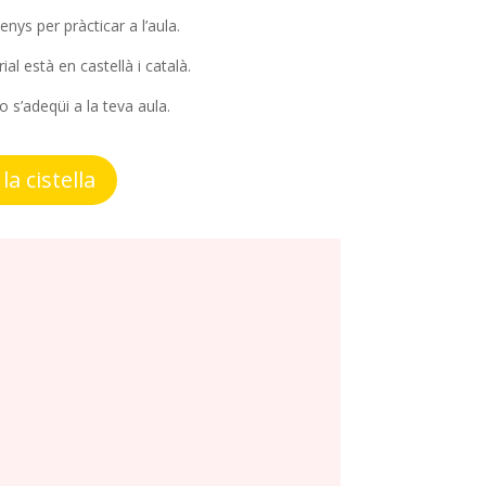
nys per pràcticar a l’aula.
l està en castellà i català.
o s’adeqüi a la teva aula.
la cistella