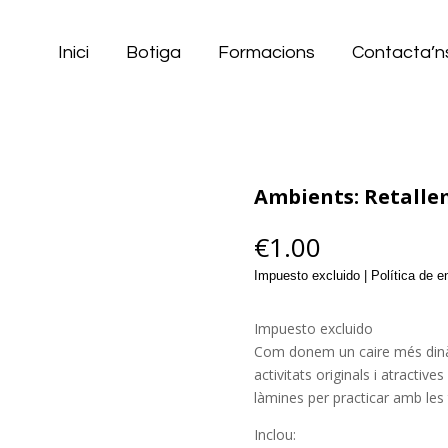
Inici
Botiga
Formacions
Contacta’n
Ambients: Retalle
€
1.00
Impuesto excluido | Política de 
Impuesto excluido
Com donem un caire més dinà
activitats originals i atractive
làmines per practicar amb les t
Inclou: