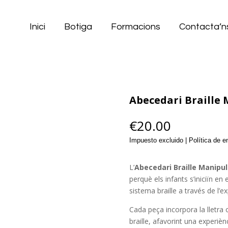
Inici
Botiga
Formacions
Contacta’n
Abecedari Braille 
€
20.00
Impuesto excluido | Política de 
L’
Abecedari Braille Manipul
perquè els infants s’iniciïn en
sistema braille a través de l’ex
Cada peça incorpora la lletra 
braille, afavorint una experièn