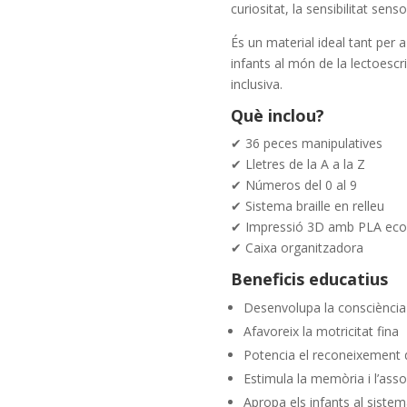
curiositat, la sensibilitat senso
És un material ideal tant per 
infants al món de la lectoescr
inclusiva.
Què inclou?
✔ 36 peces manipulatives
✔ Lletres de la A a la Z
✔ Números del 0 al 9
✔ Sistema braille en relleu
✔ Impressió 3D amb PLA eco-
✔ Caixa organitzadora
Beneficis educatius
Desenvolupa la consciència 
Afavoreix la motricitat fina
Potencia el reconeixement d
Estimula la memòria i l’asso
Apropa els infants al sistema