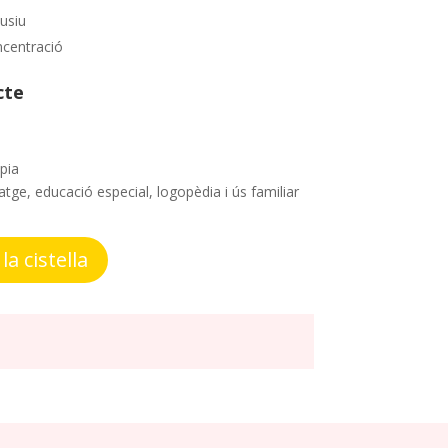
usiu
ncentració
cte
pia
tge, educació especial, logopèdia i ús familiar
la cistella