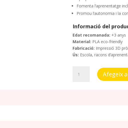
Fomenta l’aprenentatge incl
Promou l’autonomia i la co
Informació del produ
Edat recomanada:
+3 anys
Material:
PLA eco-friendly
Fabricació:
Impressió 3D prò
Ús:
Escola, racons d’aprenenta
quantitat
Afegeix a 
de
Abecedari
Braille
Manipulatiu