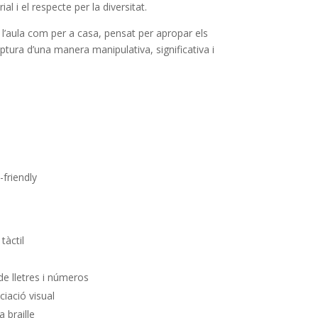
rial i el respecte per la diversitat.
a l’aula com per a casa, pensat per apropar els
iptura d’una manera manipulativa, significativa i
friendly
tàctil
e lletres i números
ciació visual
 braille