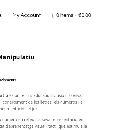
s
My Account
0 items
€0.00
Manipulatiu
enviaments
atiu
és un recurs educatiu inclusiu dissenyat
 el coneixement de les lletres, els números i el
perimentació i el joc.
o número en relleu i la seva representació en
cia d’aprenentatge visual i tàctil que estimula la