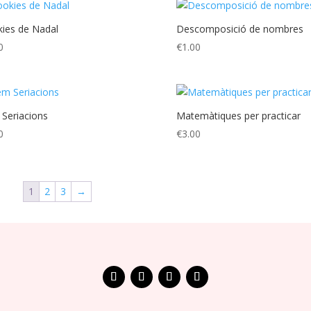
ies de Nadal
Descomposició de nombres
0
€
1.00
Seriacions
Matemàtiques per practicar
0
€
3.00
1
2
3
→