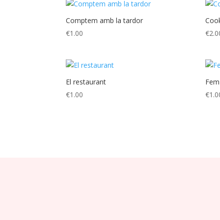
Comptem amb la tardor
Cook
€
1.00
€
2.0
El restaurant
Fem 
€
1.00
€
1.0