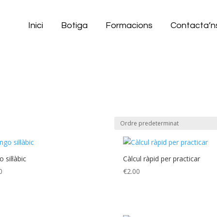
Inici
Botiga
Formacions
Contacta’n
 sil·làbic
Càlcul ràpid per practicar
0
€
2.00